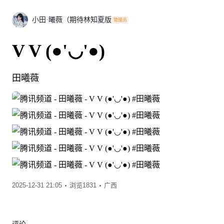
小田·曦薇（期待林知夏版
管理员
V V (●'◡'●) ​​​
田曦薇
2025-12-31 21:05
浏览1831
广西
评论