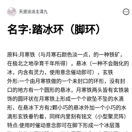
天道派派主清九
名字:踏冰环（脚环）
原料:月寒铁（与月寒石颜色淡一点，的一种铁矿，
在极北之地孕育千年所得），悬冰（一种不会融化的
冰，内含有灵力，使用意念催动即可），玄铁
外形:一个由月寒铁做的一个未封口的环形，没有封
口的地方有一个圆形的悬冰，月寒铁两头皆有玄铁装
饰的圆环状在月寒铁上形成一个个欲坠不坠的水滴
形，在悬冰下方有2颗小巧的悬冰外加一个小巧的水
滴形玄铁垂钓着，同样内里刻有铭文（小型聚灵阵）
特点:使用时催动意念即可在脚下形成一个冰层落