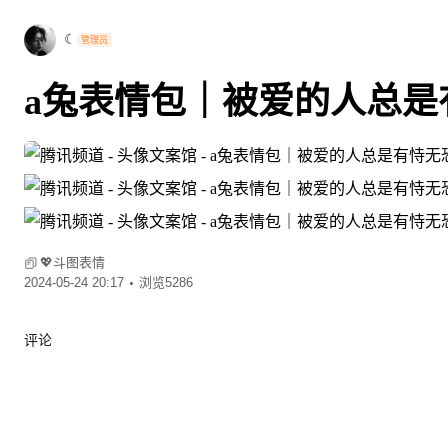
☾
管理员
a兔表情包｜被爱的人总是
💖斗图表情
2024-05-24 20:17
浏览5286
评论