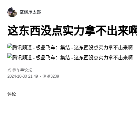
空條承太郎
这东西没点实力拿不出来
💬车手论坛
2024-10-30 21:49
浏览3209
评论