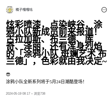
橘子嘎嘎咕
炫彩喷漆，点染峡谷，涂
鸦小队新成员前来报道！
古拉加斯、布兰德、库
奇、泽丽，还有浑身烈焰
的「涂鸦小队 斑斓艺术 布
兰德」，色彩就由我决定~
😎
涂鸦小队全新系列将于5月24日潮酷登场！
00:42
2024-05-19 08:17
浏览738