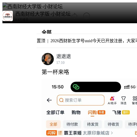
西南财经大学版·小财论坛
6.1万成员
全部
置顶
|
热门
退退退
新生
17:10
柳林
第一杯来咯
光华
资讯
树洞
情感
校友