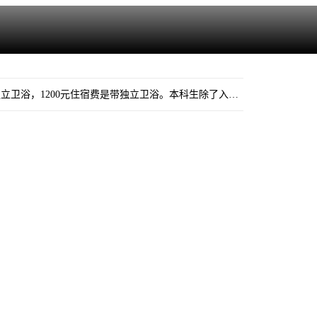
2026西财新生学号uuid今天已开放注册，大家可以试一试啦！尤其是光华研究生新生，登录后看到800元住宿费是不带独立卫浴，1200元住宿费是带独立卫浴。本科生除了入住刘诗白学院的，其他宿舍无区