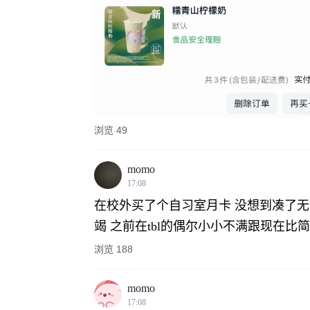
二手
美食
校宠
摄影
影音
浏览 49
校招
游戏
momo
17:08
旅游
在校外买了个自习室月卡
没想到凑了无
学习
竭
之前在
tbl
的偶尔小小不满跟现在比简
失物
浏览 188
拼车
momo
租房
17:08