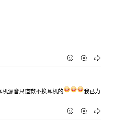
耳机漏音只道歉不换耳机的
我已力