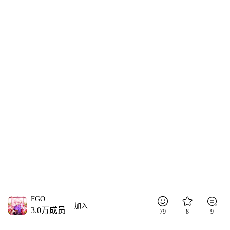
FGO
加入
3.0万
成员
79
8
9