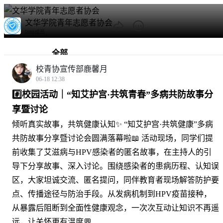
文华学院青年志愿者协会
5988成员
全部
校青协宣传部鹿馨月
热门
06-18 12:38
#️⃣校园活动｜“知艾护宫·共筑青春”多病共防故事分
公告丨青协通知🎊
享暨讨论
说说｜欢迎
倾听真实故事，共筑健康认知✨ “知艾护宫·共筑健康”多病
展厅丨志愿活动精彩瞬间🌄
共防故事分享暨讨论会圆满落幕啦📖
活动现场，同学们提
枫华丨校园风景🌆
前收集了艾滋病与HPV感染者的匿名故事，在主持人的引
导下分享故事、深入讨论。围绕感染者的患病历程、认知误
区，大家坦诚交流、匿名提问，同伴教育者现场解答防护要
点、传播途径与防治手段。从发病机制到HPV疫苗接种，
从暴露后阻断到全面性健康观念，一次次互动让知识不再遥
远，让关怀更有温度💬
...