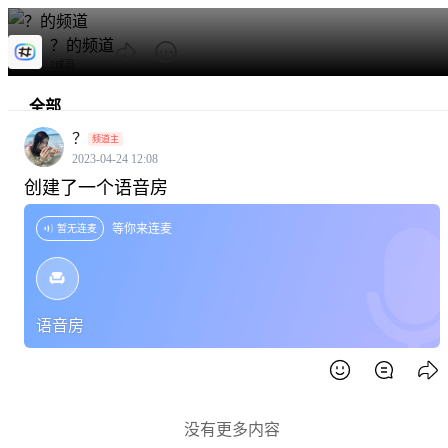
？的频道
2成员
全部
？
频道主
热门
2023-04-24 12:08
创建了一个语音房
话题区
等你来连麦
暂无连麦
语音房
没有更多内容