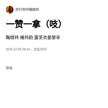
你行你叫鞠婧祎
一赞一拿（吱）
鞠婧祎
椿祎韵
露芜衣姜黎非
00:10
2024-12-09 09:42
浏览2925
评论