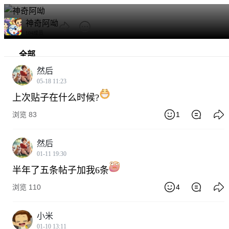
神奇阿呦
104成员
全部
然后
热门
05-18 11:23
作品发布
上次贴子在什么时候?
浏览 83
1
然后
01-11 19:30
半年了五条帖子加我6条
浏览 110
4
小米
01-10 13:11