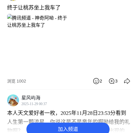
终于让桃苏坐上我车了
浏览 1002
2
3
星风屿海
2025-11-29 00:37
本人天文爱好者一枚，2025年11月28日23:53分看到
人生第一颗流星，你说这是不是童年的啊呦给我的礼
加入频道
物啊？（啊呦第一次出场就是以流星的方式出现的