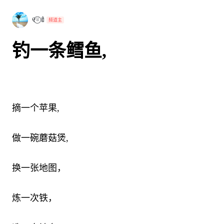
୧⍤⃝🍼
频道主
钓一条鳕鱼,
摘一个苹果,
做一碗蘑菇煲,
换一张地图，
炼一次铁，