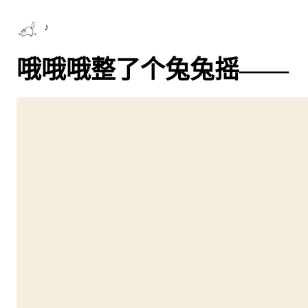
♪
哦哦哦整了个兔兔摇——