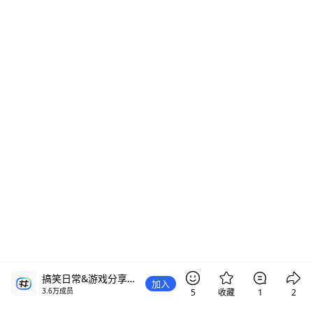
搞笑日常&游戏分享频道
加入
3.6万
成员
5
收藏
1
2