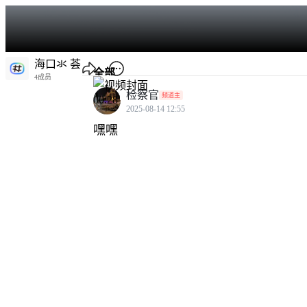
海口氺 荟
全部
4成员
检察官
频道主
00:28
热门
2025-08-14 12:55
嘿嘿