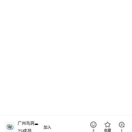
广州鸟洞🕳️
加入
3
收藏
1
75
成员