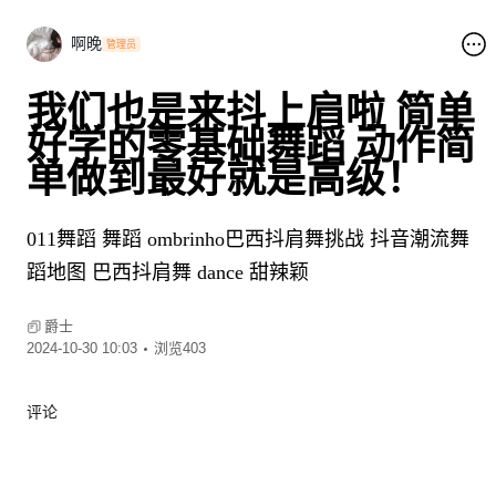
啊晚
管理员
我们也是来抖上肩啦 简单
好学的零基础舞蹈 动作简
单做到最好就是高级！
011舞蹈
舞蹈
ombrinho巴西抖肩舞挑战
抖音潮流舞
蹈地图
巴西抖肩舞
dance
甜辣颖
00:12
爵士
2024-10-30 10:03
浏览403
评论