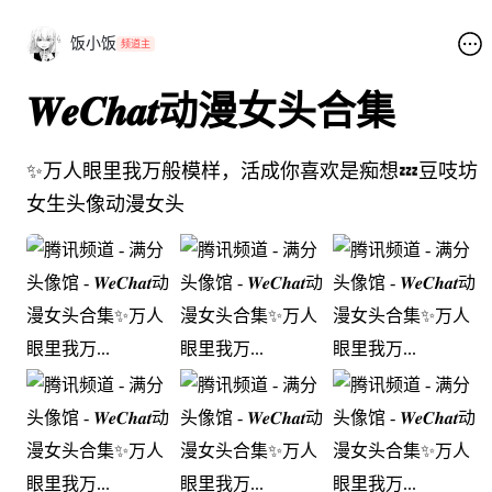
饭小饭
频道主
𝑾𝒆𝑪𝒉𝒂𝒕动漫女头合集
✨
万人眼里我万般模样，活成你喜欢是痴想
💤
豆吱坊
女生头像
动漫女头