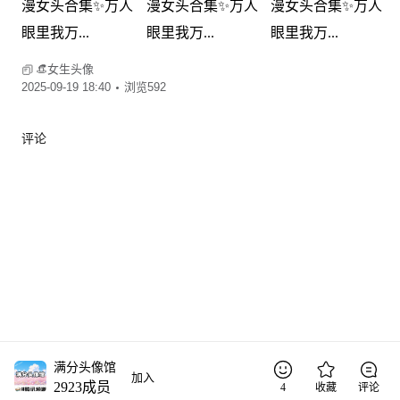
👒女生头像
2025-09-19 18:40
浏览592
评论
满分头像馆
加入
2923
成员
4
收藏
评论