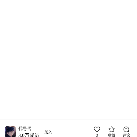
代号鸢
加入
3.0万
成员
3
收藏
评论